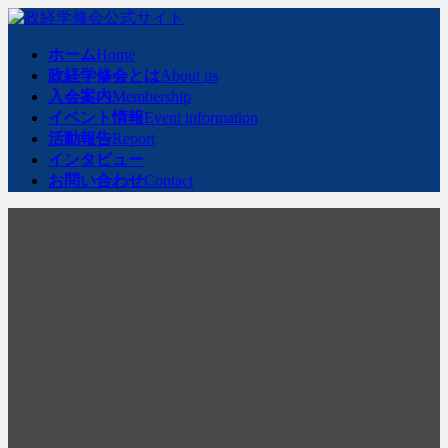
コ
ナ
ン
ビ
ホーム
Home
テ
ゲ
政経学修会とは
About us
ン
ー
入会案内
Membership
ツ
シ
イベント情報
Event information
へ
ョ
活動報告
Report
ス
ン
インタビュー
キ
に
お問い合わせ
Contact
ッ
移
プ
動
イベント情報