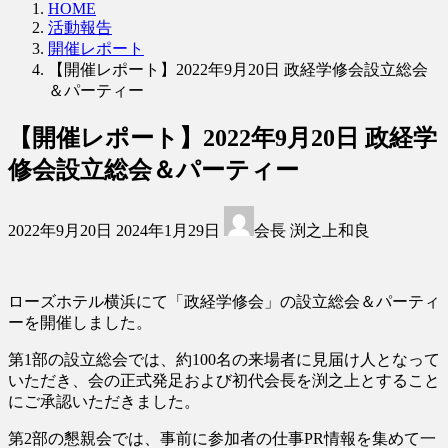
HOME
活動報告
開催レポート
【開催レポート】2022年9月20日 政経学修会設立総会
＆パーティー
【開催レポート】2022年9月20日 政経学
修会設立総会＆パーティー
最
2022年9月20日
2024年1月29日
会長 渕之上和良
終
更
新
日
ローズホテル横浜にて「政経学修会」の設立総会＆パーティ
時
ーを開催しました。
:
第1部の設立総会では、約100名の来場者に見届け人となって
いただき、会の正式発足および初代会長を渕之上とすること
にご承認いただきました。
第2部の懇親会では、事前に参加者の仕事PR情報を集めて一