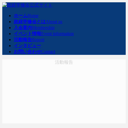
コ
ナ
ン
ビ
ホーム
Home
テ
ゲ
政経学修会とは
About us
ン
ー
入会案内
Membership
ツ
シ
イベント情報
Event information
へ
ョ
活動報告
Report
ス
ン
インタビュー
キ
に
お問い合わせ
Contact
ッ
移
プ
動
活動報告