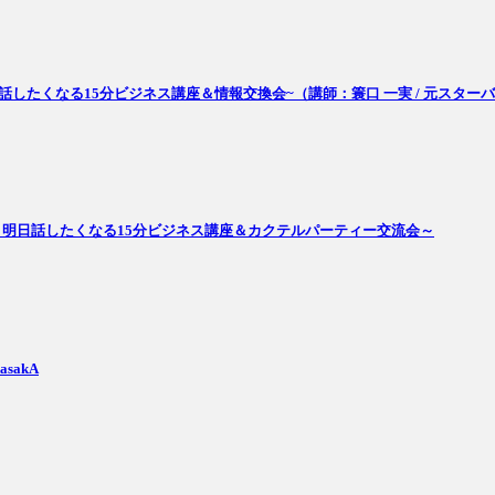
A ~明日話したくなる15分ビジネス講座＆情報交換会~（講師：簑口 一実 / 元
SU ～明日話したくなる15分ビジネス講座＆カクテルパーティー交流会～
sakA