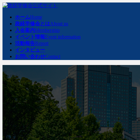
コ
ナ
ン
ビ
ホーム
Home
テ
ゲ
政経学修会とは
About us
ン
ー
入会案内
Membership
ツ
シ
イベント情報
Event information
へ
ョ
活動報告
Report
ス
ン
インタビュー
キ
に
お問い合わせ
Contact
ッ
移
プ
動