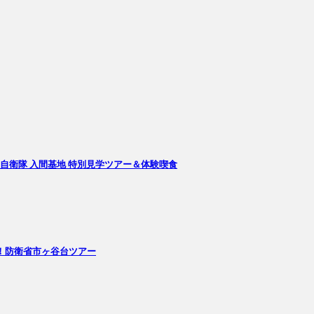
自衛隊 入間基地 特別見学ツアー＆体験喫食
る！防衛省市ヶ谷台ツアー