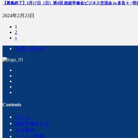
【募集終了】3月17日（日）第4回 政経学修会ビジネス交流会 in 多良々 
2024年2月23日
固
1
投
固
2
定
稿
»
定
ペ
ペ
ー
の
お問い合わせ
ー
ジ
ペ
ジ
ー
ジ
送
り
Contents
ホーム
政経学修会とは
入会案内
イベント情報