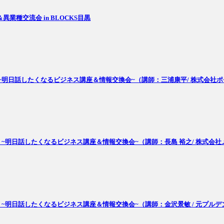
種交流会 in BLOCKS目黒
BISU ~明日話したくなるビジネス講座＆情報交換会~（講師：三浦康平/ 株式会
BISU ~明日話したくなるビジネス講座＆情報交換会~（講師：長島 裕之/ 株式
BISU ~明日話したくなるビジネス講座＆情報交換会~（講師：金沢景敏 / 元プ