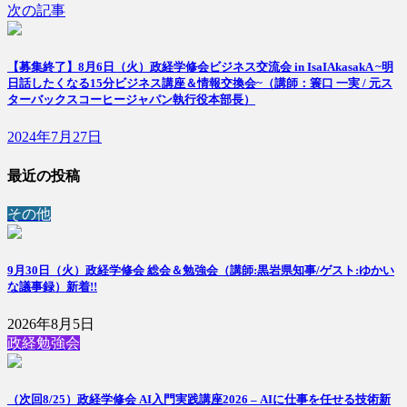
次の記事
【募集終了】8月6日（火）政経学修会ビジネス交流会 in IsaIAkasakA ~明
日話したくなる15分ビジネス講座＆情報交換会~（講師：簑口 一実 / 元ス
ターバックスコーヒージャパン執行役本部長）
2024年7月27日
最近の投稿
その他
9月30日（火）政経学修会 総会＆勉強会（講師:黒岩県知事/ゲスト:ゆかい
な議事録）
新着!!
2026年8月5日
政経勉強会
（次回8/25）政経学修会 AI入門実践講座2026 – AIに仕事を任せる技術
新