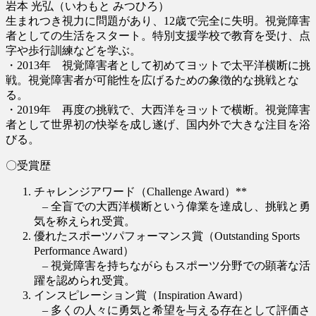
岩本 光弘（いわもと みつひろ）
生まれつき視力に問題があり、12歳で完全に失明。視覚障害
者としての生活をスタート。特別支援学校で教育を受け、点
字や歩行訓練などを学ぶ。
・2013年 視覚障害者として初めてヨットで太平洋横断に挑
戦。視覚障害者が可能性を広げるための象徴的な挑戦とな
る。
・2019年 再度の挑戦で、大西洋をヨットで横断。視覚障害
者として世界初の快挙を成し遂げ、国内外で大きな注目を浴
びる。
〇受賞歴
チャレンジアワード（Challenge Award）**
– 全盲での大西洋横断という偉業を達成し、挑戦と勇
気を称えられ受賞。
優れたスポーツパフォーマンス賞（Outstanding Sports
Performance Award）
– 視覚障害を持ちながらもスポーツ分野での顕著な活
躍を認められ受賞。
インスピレーション賞（Inspiration Award）
– 多くの人々に勇気と希望を与える存在として評価さ