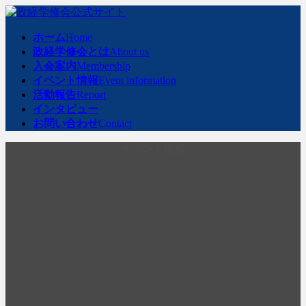
コ
ナ
ン
ビ
ホーム
Home
テ
ゲ
政経学修会とは
About us
ン
ー
入会案内
Membership
ツ
シ
イベント情報
Event information
へ
ョ
活動報告
Report
ス
ン
インタビュー
キ
に
お問い合わせ
Contact
ッ
移
プ
動
イベント情報