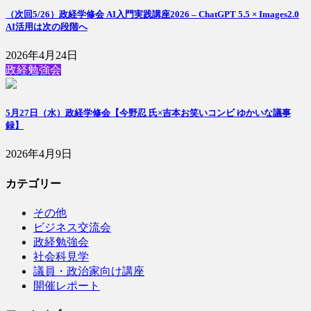
（次回5/26）政経学修会 AI入門実践講座2026 – ChatGPT 5.5 × Images2.0
AI活用は次の段階へ
2026年4月24日
政経勉強会
5月27日（水）政経学修会【今野忍 氏×吉本お笑いコンビ ゆかいな議事
録】
2026年4月9日
カテゴリー
その他
ビジネス交流会
政経勉強会
社会科見学
議員・政治家向け講座
開催レポート