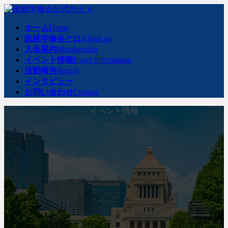
コ
ナ
ン
ビ
ホーム
Home
テ
ゲ
政経学修会とは
About us
ン
ー
入会案内
Membership
ツ
シ
イベント情報
Event information
へ
ョ
活動報告
Report
ス
ン
インタビュー
キ
に
お問い合わせ
Contact
ッ
移
プ
動
イベント情報