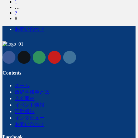
固
1
稿
…
定
固
7
ペ
の
固
8
定
ー
定
ペ
ペ
ジ
お問い合わせ
ペ
ー
ー
ー
ジ
ジ
ジ
送
り
Contents
ホーム
政経学修会とは
入会案内
イベント情報
活動報告
インタビュー
お問い合わせ
Facebook