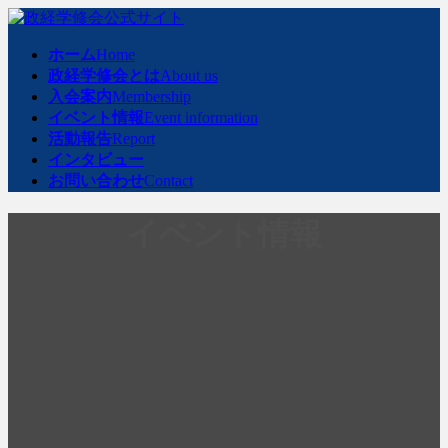
コ
ナ
ン
ビ
ホーム
Home
テ
ゲ
政経学修会とは
About us
ン
ー
入会案内
Membership
ツ
シ
イベント情報
Event information
へ
ョ
活動報告
Report
ス
ン
インタビュー
キ
に
お問い合わせ
Contact
ッ
移
プ
動
イベント情報