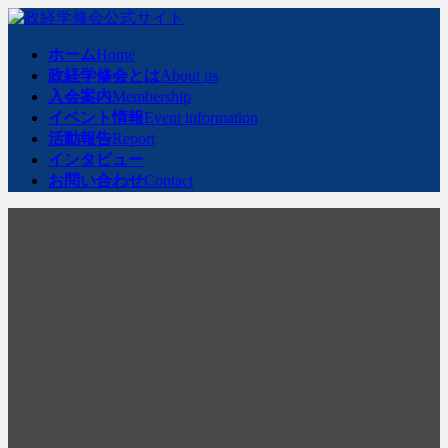
コ
ナ
ン
ビ
ホーム
Home
テ
ゲ
政経学修会とは
About us
ン
ー
入会案内
Membership
ツ
シ
イベント情報
Event information
へ
ョ
活動報告
Report
ス
ン
インタビュー
キ
に
お問い合わせ
Contact
ッ
移
プ
動
イベント情報