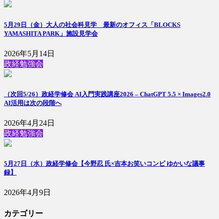
5月29日（金）大人の社会科見学 最新のオフィス「BLOCKS
YAMASHITA PARK」施設見学会
2026年5月14日
政経勉強会
（次回5/26）政経学修会 AI入門実践講座2026 – ChatGPT 5.5 × Images2.0
AI活用は次の段階へ
2026年4月24日
政経勉強会
5月27日（水）政経学修会【今野忍 氏×吉本お笑いコンビ ゆかいな議事
録】
2026年4月9日
カテゴリー