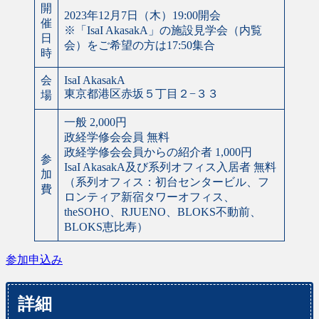
開
2023年12月7日（木）19:00開会
催
※「IsaI AkasakA」の施設見学会（内覧
日
会）をご希望の方は17:50集合
時
会
IsaI AkasakA
東京都港区赤坂５丁目２−３３
場
一般 2,000円
政経学修会会員 無料
政経学修会会員からの紹介者 1,000円
参
IsaI AkasakA及び系列オフィス入居者 無料
加
（系列オフィス：初台センタービル、フ
費
ロンティア新宿タワーオフィス、
theSOHO、RJUENO、BLOKS不動前、
BLOKS恵比寿）
参加申込み
詳細