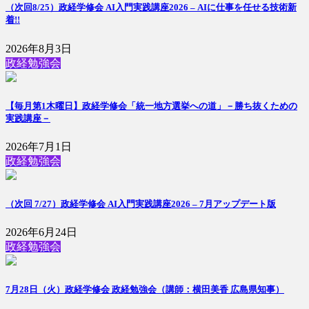
（次回8/25）政経学修会 AI入門実践講座2026 – AIに仕事を任せる技術
新
着!!
2026年8月3日
政経勉強会
【毎月第1木曜日】政経学修会「統一地方選挙への道」－勝ち抜くための
実践講座－
2026年7月1日
政経勉強会
（次回 7/27）政経学修会 AI入門実践講座2026 – 7月アップデート版
2026年6月24日
政経勉強会
7月28日（火）政経学修会 政経勉強会（講師：横田美香 広島県知事）