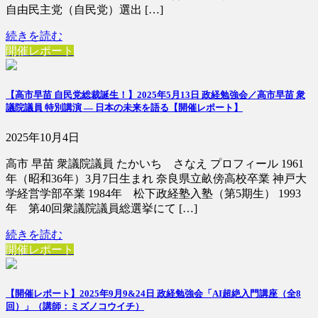
自由民主党（自民党）選出 […]
続きを読む
開催レポート
【高市早苗 自民党総裁誕生！】2025年5月13日 政経勉強会／高市早苗 衆
議院議員 特別講演 ― 日本の未来を語る【開催レポート】
2025年10月4日
高市 早苗 衆議院議員 たかいち さなえ プロフィール 1961
年（昭和36年）3月7日生まれ 奈良県立畝傍高校卒業 神戸大
学経営学部卒業 1984年 松下政経塾入塾（第5期生） 1993
年 第40回衆議院議員総選挙にて […]
続きを読む
開催レポート
【開催レポート】2025年9月9&24日 政経勉強会「AI超絶入門講座（全8
回）」（講師：ミズノコウイチ）