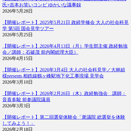
氏×吉本お笑いコンビ ゆかいな議事録
2026年5月28日
【開催レポート】2025年5月21日 政経学修会 大人の社会科見
学 第5回 国会見学ツアー
2026年5月25日
【開催レポート】2026年4月13日（月）学生部主催 政経勉強
会／講師：石破茂 前内閣総理大臣）
2026年4月15日
【開催レポート】2026年3月4日 大人の社会科見学／大林組
様presents 相鉄線鶴ヶ峰駅地下化工事現場 見学会
2026年3月10日
【開催レポート】2026年2月26日（木）政経勉強会 講師：
音喜多駿 前参議院議員
2026年3月3日
【開催レポート】第二回選挙体験会「衆議院 総選挙を体験
してみよう！」
2026年2月18日