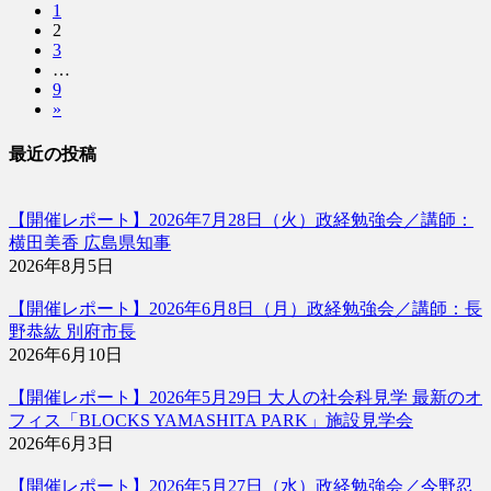
固
1
稿
固
2
定
固
3
定
ペ
の
…
定
ペ
ー
固
9
ペ
ペ
ー
ジ
»
定
ー
ジ
ー
ペ
ジ
最近の投稿
ー
ジ
ジ
送
【開催レポート】2026年7月28日（火）政経勉強会／講師：
り
横田美香 広島県知事
2026年8月5日
【開催レポート】2026年6月8日（月）政経勉強会／講師：長
野恭紘 別府市長
2026年6月10日
【開催レポート】2026年5月29日 大人の社会科見学 最新のオ
フィス「BLOCKS YAMASHITA PARK」施設見学会
2026年6月3日
【開催レポート】2026年5月27日（水）政経勉強会／今野忍