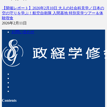
【開催レポート】2026年2月10日 大人の社会科見学／日本の
空の守りを学ぶ！航空自衛隊 入間基地 特別見学ツアー＆体
験喫食
2026年2月11日
お問い合わせ
Contents