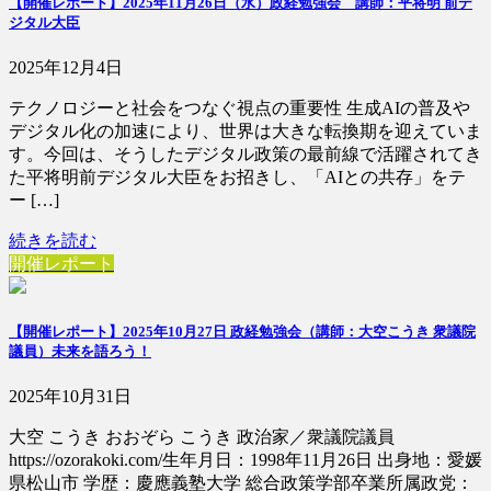
【開催レポート】2025年11月26日（水）政経勉強会 講師：平将明 前デ
ジタル大臣
2025年12月4日
テクノロジーと社会をつなぐ視点の重要性 生成AIの普及や
デジタル化の加速により、世界は大きな転換期を迎えていま
す。今回は、そうしたデジタル政策の最前線で活躍されてき
た平将明前デジタル大臣をお招きし、「AIとの共存」をテ
ー […]
続きを読む
開催レポート
【開催レポート】2025年10月27日 政経勉強会（講師：大空こうき 衆議院
議員）未来を語ろう！
2025年10月31日
大空 こうき おおぞら こうき 政治家／衆議院議員
https://ozorakoki.com/生年月日：1998年11月26日 出身地：愛媛
県松山市 学歴：慶應義塾大学 総合政策学部卒業所属政党：