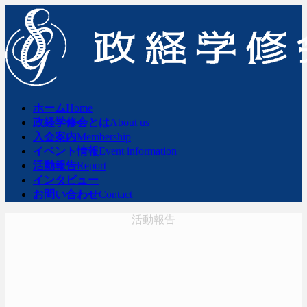
コ
ナ
ン
ビ
テ
ゲ
ン
ー
ツ
シ
へ
ョ
ス
ン
ホーム
Home
キ
に
政経学修会とは
About us
ッ
移
入会案内
Membership
プ
動
イベント情報
Event information
活動報告
Report
インタビュー
お問い合わせ
Contact
活動報告