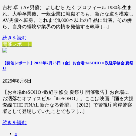
吉村 卓（AV男優） よしむら たく プロフィール 1980年生ま
れ。大学卒業後、一般企業に就職するも、新たな道を模索し
AV男優へ転身。これまで8,000本以上の作品に出演。その傍
ら、自身の経験や業界の内情を発信する執筆 […]
続きを読む
開催レポート
【開催レポート】2025年7月25日（金）お台場theSOHO × 政経学修会 夏祭
り
2025年8月6日
【お台場theSOHO×政経学修会 夏祭り 開催報告】お台場に
お洒落なオフィスビル「theSOHO」。ここは映画「踊る大捜
査線 THE FINAL 新たなる希望」（2012）で警視庁湾岸警察
署として登場していたことでもフ […]
続きを読む
«
投