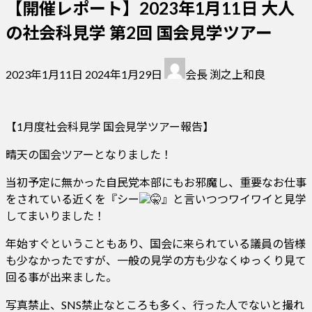
【開催レポート】2023年1月11日 大人
の社会科見学 第2回 国会見学ツアー
最
2023年1月11日
2024年1月29日
会長 渕之上和良
終
更
新
【1月度社会科見学 国会見学ツアー報告】
日
時
晴天の国会ツアーとなりました！
:
当初予定に無かった自民党本部にもお邪魔し、重要なお仕事
をされている近くを『シー
』と言いつつワイワイと見学
してまいりました！
年始すぐということもあり、国会に来られている議員の皆様
も少なかったですが、一般の見学の方も少なくゆっくり見て
回る事が出来ました。
写真禁止、SNS禁止なところも多く、行った人でないと撮れ