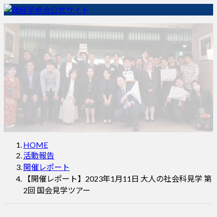
コ
ナ
ン
ビ
ホーム
Home
政経学修会とは
About us
活動報告
テ
ゲ
入会案内
Membership
イベント情報
Event information
ン
ー
活動報告
Report
インタビュー
お問い合わせ
Contact
ツ
シ
へ
ョ
ス
ン
キ
に
ッ
移
プ
動
HOME
活動報告
開催レポート
【開催レポート】2023年1月11日 大人の社会科見学 第
2回 国会見学ツアー