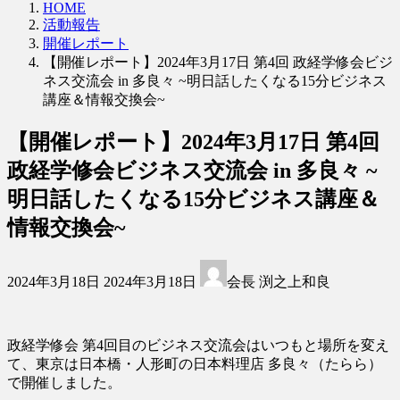
HOME
活動報告
開催レポート
【開催レポート】2024年3月17日 第4回 政経学修会ビジ
ネス交流会 in 多良々 ~明日話したくなる15分ビジネス
講座＆情報交換会~
【開催レポート】2024年3月17日 第4回
政経学修会ビジネス交流会 in 多良々 ~
明日話したくなる15分ビジネス講座＆
情報交換会~
最
2024年3月18日
2024年3月18日
会長 渕之上和良
終
更
新
日
政経学修会 第4回目のビジネス交流会はいつもと場所を変え
時
て、東京は日本橋・人形町の日本料理店 多良々（たらら）
:
で開催しました。