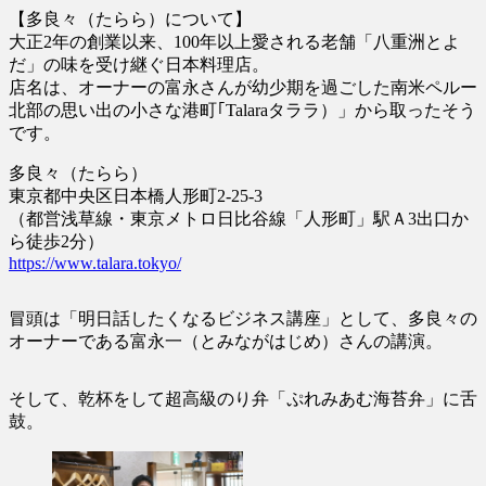
【多良々（たらら）について】
大正2年の創業以来、100年以上愛される老舗「八重洲とよ
だ」の味を受け継ぐ日本料理店。
店名は、オーナーの富永さんが幼少期を過ごした南米ペルー
北部の思い出の小さな港町｢Talaraタララ）」から取ったそう
です。
多良々（たらら）
東京都中央区日本橋人形町2-25-3
（都営浅草線・東京メトロ日比谷線「人形町」駅Ａ3出口か
ら徒歩2分）
https://www.talara.tokyo/
冒頭は「明日話したくなるビジネス講座」として、多良々の
オーナーである富永一（とみながはじめ）さんの講演。
そして、乾杯をして超高級のり弁「ぷれみあむ海苔弁」に舌
鼓。