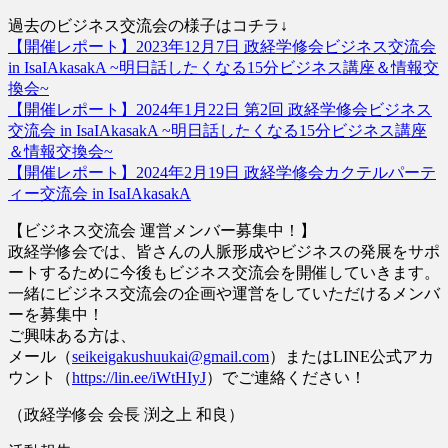
過去のビジネス交流会の様子はコチラ↓
【開催レポート】2023年12月7日 政経学修会ビジネス交流会
in IsaIAkasakA ~明日話したくなる15分ビジネス講座＆情報交
換会~
【開催レポート】2024年1月22日 第2回 政経学修会ビジネス
交流会 in IsaIAkasakA ~明日話したくなる15分ビジネス講座
＆情報交換会~
【開催レポート】2024年2月19日 政経学修会カクテルパーテ
ィー交流会 in IsaIAkasakA
【ビジネス交流会 運営メンバー募集中！】
政経学修会では、皆さんの人脈形成やビジネスの発展をサポ
ートするために今後もビジネス交流会を開催していきます。
一緒にビジネス交流会の企画や運営をしていただけるメンバ
ーを募集中！
ご興味ある方は、
メール（
seikeigakushuukai@gmail.com
）またはLINE公式アカ
ウント（
https://lin.ee/iWtHIyJ
）でご連絡ください！
（政経学修会 会長 渕之上 和良）