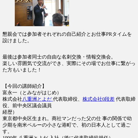
懇親会では参加者それぞれの自己紹介とお仕事PRタイムを
設けました。
最後は参加者同士の自由な名刺交換・情報交換会。
楽しい雰囲気で交流ができ、実際にその場でお仕事に繋がっ
た方もいました！
【今回の講師紹介】
富永一（とみながはじめ）
株式会社
八重洲とよだ
代表取締役、
株式会社0段差
代表取締
役、前中央区議会議員
経歴）
東京都中央区生まれ。商社マンだった父の仕 事の関係で幼
少期を南米ペルーの小さな港町で、初の日本人として過ご
す。
1990年 八重洲とよだ 入社（後に代表取締役就任）