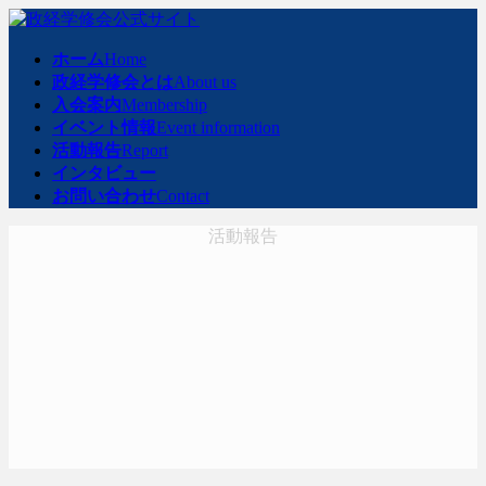
コ
ナ
ン
ビ
ホーム
Home
テ
ゲ
政経学修会とは
About us
ン
ー
入会案内
Membership
ツ
シ
イベント情報
Event information
へ
ョ
活動報告
Report
ス
ン
インタビュー
キ
に
お問い合わせ
Contact
ッ
移
プ
動
活動報告