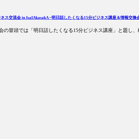
ス交流会 in IsaIAkasakA ~明日話したくなる15分ビジネス講座＆情報交換
 会の冒頭では「明日話したくなる15分ビジネス講座」と題し、