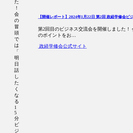
た
！
会
【開催レポート】2024年1月22日 第2回 政経学修会ビジネ
の
冒
第2回目のビジネス交流会を開催しました！
頭
のポイントをお…
で
は
政経学修会公式サイト
「
明
日
話
し
た
く
な
る
1
5
分
ビ
ジ