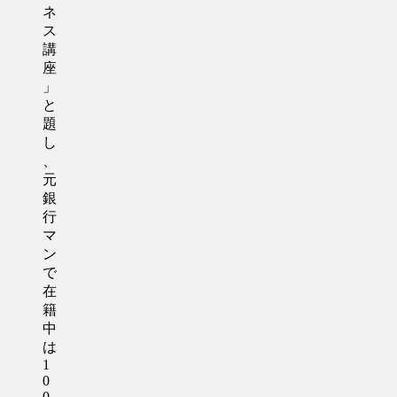
ネ
ス
講
座
」
と
題
し
、
元
銀
行
マ
ン
で
在
籍
中
は
1
0
0