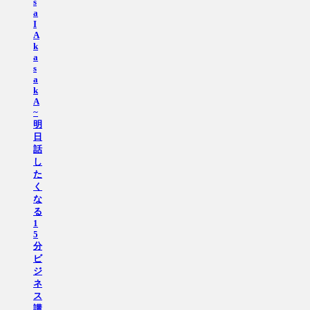
s
a
I
A
k
a
s
a
k
A
~
明
日
話
し
た
く
な
る
1
5
分
ビ
ジ
ネ
ス
講