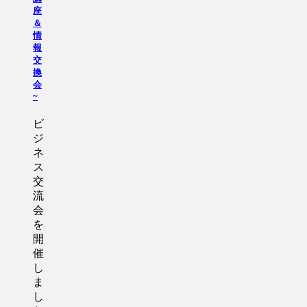
座
＆
情
報
交
換
会
~
ビ
ジ
ネ
ス
交
流
会
を
開
催
し
ま
し