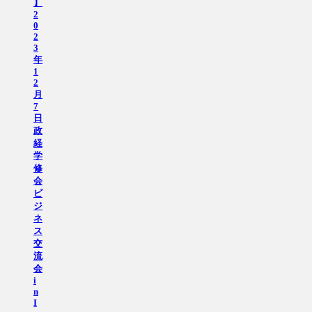
】
2
0
2
3
年
1
2
月
7
日
政
経
学
修
会
ビ
ジ
ネ
ス
交
流
会
i
n
I