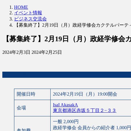
HOME
イベント情報
ビジネス交流会
【募集終了】2月19日（月）政経学修会カクテルパーティー交流会 
【募集終了】2月19日（月）政経学修会カクテル
最
2024年2月3日
2024年2月25日
終
更
新
セミナー概要
日
時
:
開催日時
2024年2月19日（月）19:00開会
IsaI AkasakA
会場
東京都港区赤坂５丁目２−３３
一般 2,000円
政経学修会 会員からの紹介者 1,000
参加費