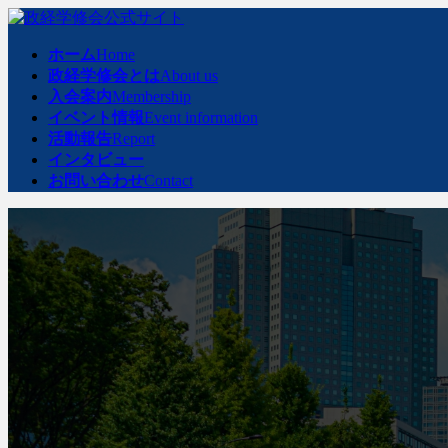
コ
ナ
ン
ビ
ホーム
Home
テ
ゲ
政経学修会とは
About us
ン
ー
入会案内
Membership
ツ
シ
イベント情報
Event information
へ
ョ
活動報告
Report
ス
ン
インタビュー
キ
に
お問い合わせ
Contact
ッ
移
プ
動